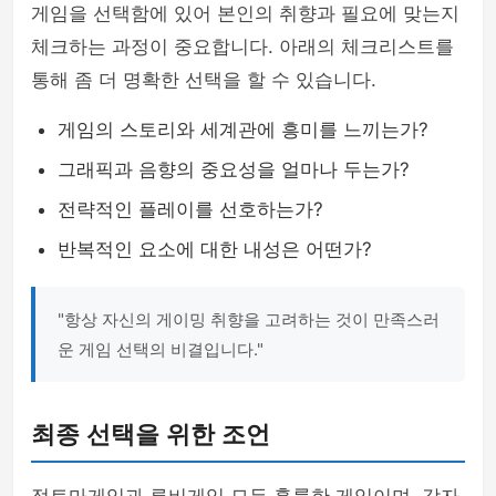
게임을 선택함에 있어 본인의 취향과 필요에 맞는지
체크하는 과정이 중요합니다. 아래의 체크리스트를
통해 좀 더 명확한 선택을 할 수 있습니다.
게임의 스토리와 세계관에 흥미를 느끼는가?
그래픽과 음향의 중요성을 얼마나 두는가?
전략적인 플레이를 선호하는가?
반복적인 요소에 대한 내성은 어떤가?
"항상 자신의 게이밍 취향을 고려하는 것이 만족스러
운 게임 선택의 비결입니다."
최종 선택을 위한 조언