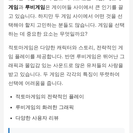
게임
과
루비게임
은 게이머들 사이에서 큰 인기를 끌
고 있습니다. 하지만 두 게임 사이에서 어떤 것을 선
택해야 할지 고민하는 분들도 많습니다. 게임을 선택
하는 데 중요한 요소는 무엇일까요?
적토마게임은 다양한 캐릭터와 스토리, 전략적인 게
임 플레이를 제공합니다. 반면 루비게임은 뛰어난 그
래픽과 몰입감 있는 사운드로 많은 유저들의 사랑을
받고 있습니다. 두 게임은 각각의 특징이 뚜렷하여
선택에 어려움을 줍니다.
적토마게임의 전략적인 플레이
루비게임의 화려한 그래픽
다양한 사용자 리뷰