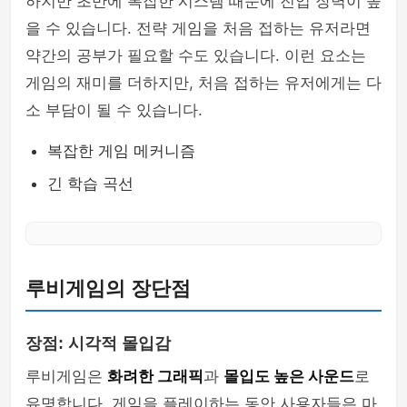
하지만 초반에 복잡한 시스템 때문에 진입 장벽이 높
을 수 있습니다. 전략 게임을 처음 접하는 유저라면
약간의 공부가 필요할 수도 있습니다. 이런 요소는
게임의 재미를 더하지만, 처음 접하는 유저에게는 다
소 부담이 될 수 있습니다.
복잡한 게임 메커니즘
긴 학습 곡선
루비게임의 장단점
장점: 시각적 몰입감
루비게임은
화려한 그래픽
과
몰입도 높은 사운드
로
유명합니다. 게임을 플레이하는 동안 사용자들은 마