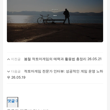
봄철 적토마게임의 매력과 활용법 총정리
26.05.21
이전글
적토마게임 전문가 인터뷰: 성공적인 게임 운영 노하
다음글
우
26.05.19
댓글
0