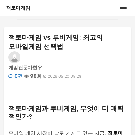
적토마게임
홈
적토마게임 vs 루비게임: 최고의
게시판
모바일게임 선택법
게임전문가현우
0건
98회
2026.05.20 05:28
적토마게임과 루비게임, 무엇이 더 매력
적인가?
모바일 게임 시장이 날로 커지고 있는 지금,
적토마