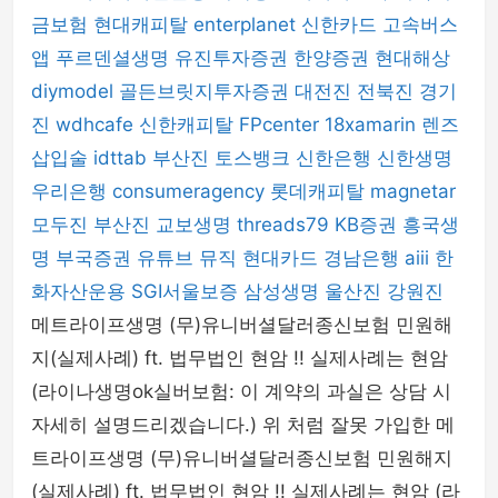
금보험
현대캐피탈
enterplanet
신한카드
고속버스
앱
푸르덴셜생명
유진투자증권
한양증권
현대해상
diymodel
골든브릿지투자증권
대전진
전북진
경기
진
wdhcafe
신한캐피탈
FPcenter
18xamarin
렌즈
삽입술
idttab
부산진
토스뱅크
신한은행
신한생명
우리은행
consumeragency
롯데캐피탈
magnetar
모두진
부산진
교보생명
threads79
KB증권
흥국생
명
부국증권
유튜브 뮤직
현대카드
경남은행
aiii
한
화자산운용
SGI서울보증
삼성생명
울산진
강원진
메트라이프생명 (무)유니버셜달러종신보험 민원해
지(실제사례) ft. 법무법인 현암 !! 실제사례는 현암
(라이나생명ok실버보험: 이 계약의 과실은 상담 시
자세히 설명드리겠습니다.) 위 처럼 잘못 가입한 메
트라이프생명 (무)유니버셜달러종신보험 민원해지
(실제사례) ft. 법무법인 현암 !! 실제사례는 현암 (라