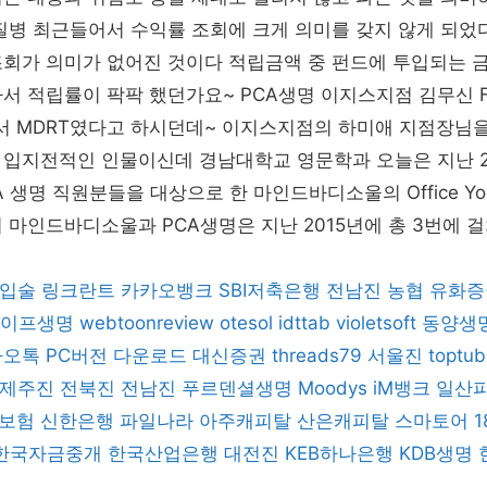
질병 최근들어서 수익률 조회에 크게 의미를 갖지 않게 되었
회가 의미가 없어진 것이다 적립금액 중 펀드에 투입되는 금
서 적립률이 팍팍 했던가요~ PCA생명 이지스지점 김무신 
 MDRT였다고 하시던데~ 이지스지점의 하미애 지점장님을
입지전적인 인물이신데 경남대학교 영문학과 오늘은 지난 201
A 생명 직원분들을 대상으로 한 마인드바디소울의 Office Yo
 마인드바디소울과 PCA생명은 지난 2015년에 총 3번에 걸
입술
링크란트
카카오뱅크
SBI저축은행
전남진
농협
유화증
이프생명
webtoonreview
otesol
idttab
violetsoft
동양생
오톡 PC버전 다운로드
대신증권
threads79
서울진
toptub
제주진
전북진
전남진
푸르덴셜생명
Moodys
iM뱅크
일산
보험
신한은행
파일나라
아주캐피탈
산은캐피탈
스마토어
1
한국자금중개
한국산업은행
대전진
KEB하나은행
KDB생명