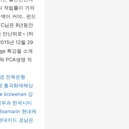
다 적립률이 거의
액이 커야.. 펀드
FC님은 8년동안
 만난뒤로~ (하
5년 12월 29
ga 특강을 소개
쳐 PCA생명 직
권
전북은행
명
흥국화재해상
e
bizwehan
강
피부과
한국시티
8xamarin
현대캐
현대카드
경남은