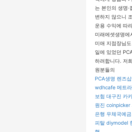
는 본인의 생명·
변하지 않으니 조
운용 수익에 따라
미래에셋생명에서
미애 지점장님도 
일에 있었던 PC
하려합니다. 저희
원분들의
PCA생명
렌즈삽
wdhcafe
메트라
보험
대구진
카카
원진
coinpicker
은행
우체국예금
피탈
diymodel
행