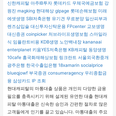
신한캐피탈
아주IB투자
롯데카드
우체국예금보험
강
원진
magking
현대해상
glpage
롯데손해보험
미래
에셋생명
SBI저축은행
유기견 무료분양
일산피부과
렌즈삽입술
대신투자신탁운용
FPcenter
교보생명
대신증권
coinpicker
처브라이프생명보험
스마일라
식
임플란트비용
KDB생명
노안백내장
kananaai
enterplanet
키움YES저축은행
KB캐피탈
동양생명
10cafe
흥국화재해상보험
링크란트
서울외국환중개
광주은행
한국수출입은행
18xamarin
socialprice
blueqjowf
부국증권
consumeragency
우리종합금
융
삼성카드
IP 조회
현대캐피탈의 마통대출 상품은 개인의 다양한 금융
필요를 충족시키기 위해 설계된 유연한 대출 현대캐
피탈 마통대출은 신속한 승인과 간편한 절차로 많은
고객들에게 인기를 끌고 있습니다. 마통대출의 주요