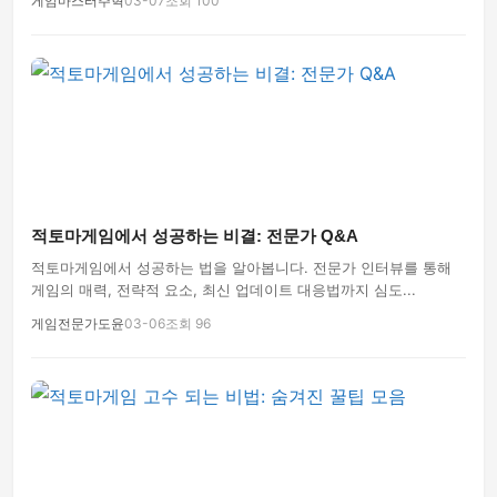
게임마스터주혁
03-07
조회 100
적토마게임에서 성공하는 비결: 전문가 Q&A
적토마게임에서 성공하는 법을 알아봅니다. 전문가 인터뷰를 통해
게임의 매력, 전략적 요소, 최신 업데이트 대응법까지 심도...
게임전문가도윤
03-06
조회 96