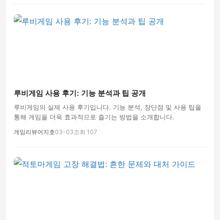
루비게임 사용 후기: 기능 분석과 팁 공개
루비게임의 실제 사용 후기입니다. 기능 분석, 장단점 및 사용 팁을
통해 게임을 더욱 효과적으로 즐기는 방법을 소개합니다.
게임리뷰어지호
03-03
조회 107