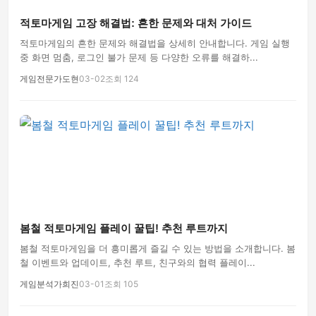
적토마게임 고장 해결법: 흔한 문제와 대처 가이드
적토마게임의 흔한 문제와 해결법을 상세히 안내합니다. 게임 실행
중 화면 멈춤, 로그인 불가 문제 등 다양한 오류를 해결하...
게임전문가도현
03-02
조회 124
봄철 적토마게임 플레이 꿀팁! 추천 루트까지
봄철 적토마게임을 더 흥미롭게 즐길 수 있는 방법을 소개합니다. 봄
철 이벤트와 업데이트, 추천 루트, 친구와의 협력 플레이...
게임분석가희진
03-01
조회 105