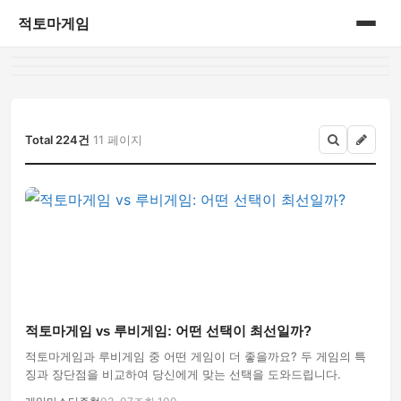
적토마게임
홈
게시판
Total 224건
11 페이지
적토마게임 vs 루비게임: 어떤 선택이 최선일까?
적토마게임과 루비게임 중 어떤 게임이 더 좋을까요? 두 게임의 특
징과 장단점을 비교하여 당신에게 맞는 선택을 도와드립니다.