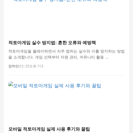
적토마게임 실수 방지법: 흔한 오류와 예방책
적토마게임을 플레이하면서 자주 범하는 실수와 이를 방지하는 방법
을 소개합니다. 게임 선택부터 자원 관리, 커뮤니티 활용 ...
정하민
02-25
조회 113
모바일 적토마게임 실제 사용 후기와 꿀팁