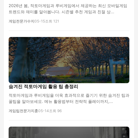
2026년 봄, 적토마게임과 루비게임에서 제공하는 최신 모바일게임
트렌드와 재미를 알아봅니다. 시즌별 추천 게임과 친절 상...
게임전문가수지
05-15
조회 121
숨겨진 적토마게임 활용 팁 총정리
적토마게임과 루비게임을 더욱 효과적으로 즐기기 위한 숨겨진 팁과
꿀팁을 알아보세요. 메뉴 활용법부터 전략적 플레이까지,...
게임팁전문가지훈
05-14
조회 96