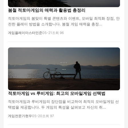
봄철 적토마게임의 매력과 활용법 총정리
적토마게임의 봄맞이 특별 콘텐츠와 이벤트, 모바일 최적화 장점, 안
전한 플레이 방법을 소개합니다. 봄철 게임 매력을 총정...
게임플레이마스터민준
05-21
조회 96
적토마게임 vs 루비게임: 최고의 모바일게임 선택법
적토마게임과 루비게임의 장단점을 비교하여 최적의 모바일게임 선
택법을 제공합니다. 두 게임의 특성을 살펴보고 자신의 취...
게임전문가현우
05-20
조회 97