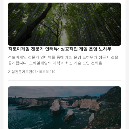
적토마게임 전문가 인터뷰: 성공적인 게임 운영 노하우
적토마게임 전문가 인터뷰를 통해 게임 운영 노하우와 성공 비결을
공개합니다. 모바일게임의 매력과 최신 기술 도입 전략을 ...
게임전문가도진
05-19
조회 110