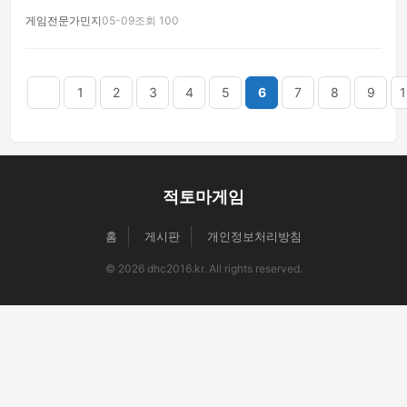
게임전문가민지
05-09
조회 100
음
맨끝
1
2
3
4
5
6
7
8
9
1
적토마게임
홈
게시판
개인정보처리방침
© 2026 dhc2016.kr. All rights reserved.