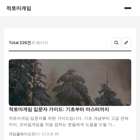
적토마게임
홈
게시판
Total 226건
6 페이지
적토마게임 입문자 가이드: 기초부터 마스터까지
적토마게임 입문자를 위한 가이드입니다. 기초 개념부터 고급 전략
까지, 모바일게임을 처음 접하는 분들에게 도움을 드릴 기...
게임플레이도연
05-23
조회 85