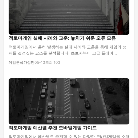
적토마게임 실패 사례와 교훈: 놓치기 쉬운 오류 모음
적토마게임에서 흔히 발생하는 실패 사례와 교훈을 통해 게임의 성
패를 결정짓는 요소를 분석합니다. 초보자부터 고급 플레이...
게임분석가성민
05-13
조회 103
적토마게임 예산별 추천 모바일게임 가이드
적토마게임에서 예산별로 추천할 수 있는 다양한 모바일게임을 소개